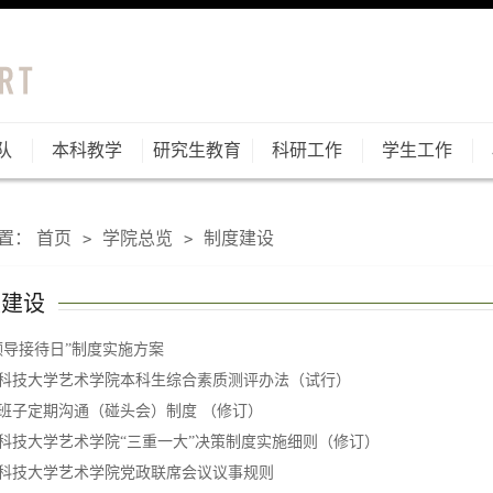
队
本科教学
研究生教育
科研工作
学生工作
置：
首页
学院总览
制度建设
>
>
度建设
领导接待日”制度实施方案
科技大学艺术学院本科生综合素质测评办法（试行）
班子定期沟通（碰头会）制度 （修订）
科技大学艺术学院“三重一大”决策制度实施细则（修订）
科技大学艺术学院党政联席会议议事规则