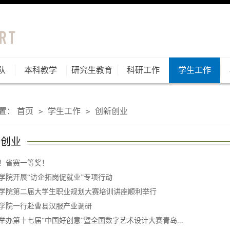
队
本科教学
研究生教育
科研工作
学生工作
置：
首页
学生工作
创新创业
>
>
新创业
！省赛一等奖！
学院开展“访企拓岗促就业”专项行动
学院第二届大学生职业规划大赛培训讲座顺利举行
学院一行赴曹县汉服产业调研
举办第十七届“中国好创意”暨全国数字艺术设计大赛青岛...