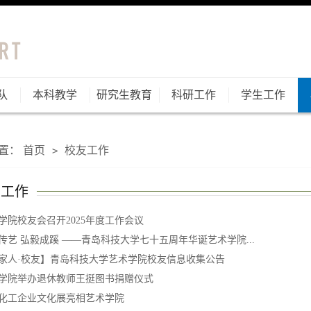
队
本科教学
研究生教育
科研工作
学生工作
置：
首页
校友工作
>
友工作
学院校友会召开2025年度工作会议
传艺 弘毅成蹊 ——青岛科技大学七十五周年华诞艺术学院...
家人·校友】青岛科技大学艺术学院校友信息收集公告
学院举办退休教师王挺图书捐赠仪式
化工企业文化展亮相艺术学院