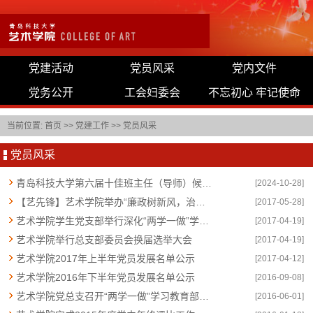
党建活动
党员风采
党内文件
党务公开
工会妇委会
不忘初心 牢记使命
当前位置:
首页
>>
党建工作
>>
党员风采
党员风采
青岛科技大学第六届十佳班主任（导师）候选人公示
[2024-10-28]
【艺先锋】艺术学院举办“廉政树新风，治学德为先”廉政音乐会
[2017-05-28]
艺术学院学生党支部举行深化“两学一做”学习教育常态化制度化主题活动
[2017-04-19]
艺术学院举行总支部委员会换届选举大会
[2017-04-19]
艺术学院2017年上半年党员发展名单公示
[2017-04-12]
艺术学院2016年下半年党员发展名单公示
[2016-09-08]
艺术学院党总支召开“两学一做”学习教育部署会
[2016-06-01]