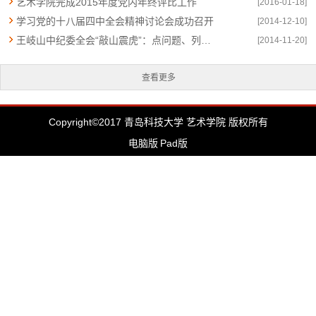
艺术学院完成2015年度党内年终评比工作
[2016-01-18]
学习党的十八届四中全会精神讨论会成功召开
[2014-12-10]
王岐山中纪委全会“敲山震虎”：点问题、列禁令、预后果
[2014-11-20]
查看更多
Copyright©2017 青岛科技大学 艺术学院 版权所有
电脑版
Pad版