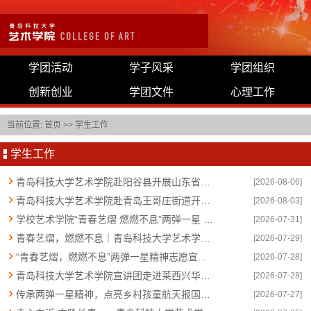
学团活动
学子风采
学团组织
创新创业
学团文件
心理工作
当前位置:
首页
>>
学生工作
学生工作
青岛科技大学艺术学院赴阳谷县开展山东省“资助政策进万家”暑期社会实践
[2026-08-06]
青岛科技大学艺术学院赴青岛王哥庄街道开展非遗文化社会实践活动
[2026-08-03]
学校艺术学院“青春艺熠 燃燃不息”两弹一星 精神志愿宣讲团在行动
[2026-07-31]
青春艺熠，燃燃不息｜青岛科技大学艺术学院 “两弹一星” 志愿宣讲团踏寻胶东红色足迹
[2026-07-29]
“青春艺熠，燃燃不息”两弹一星精神志愿宣讲团赴潍坊宝德书院开展“两弹一星”志愿宣讲活动
[2026-07-28]
青岛科技大学艺术学院宣讲团走进莱西兴华学校传承两弹一星精神
[2026-07-28]
传承两弹一星精神，点亮乡村孩童航天报国梦｜青岛科技大学艺术学院赴德州禹城开展社会实践活动
[2026-07-27]