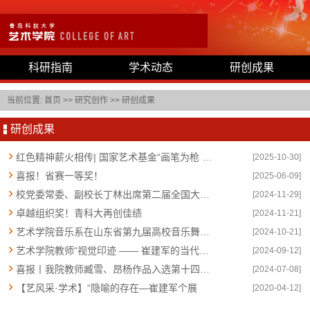
科研指南
学术动态
研创成果
当前位置:
首页
>>
研究创作
>>
研创成果
研创成果
红色精神薪火相传| 国家艺术基金“画笔为枪 民族救亡”以优秀等次结项
[2025-10-30]
喜报！省赛一等奖！
[2025-06-09]
校党委常委、副校长丁林出席第二届全国大学生书画作品年展开幕式并赴华侨大学调研
[2024-11-29]
卓越组织奖！青科大再创佳绩
[2024-11-21]
艺术学院音乐系在山东省第九届高校音乐舞蹈专业师生基本功展示中展示中喜获佳绩
[2024-10-21]
艺术学院教师“视觉印迹 —— 崔建军的当代艺术实验”作品展开幕回顾
[2024-09-12]
喜报丨我院教师臧雪、昂杨作品入选第十四届全国美展
[2024-07-08]
【艺风采·学术】“隐喻的存在—崔建军个展
[2020-04-12]