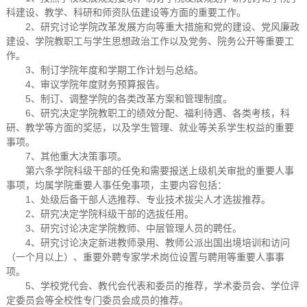
科建设、教学、科研和师资队伍建设等方面的重要工作。
2、研究讨论学院改革发展方向等重大措施和党的建设、党风廉政
建设、学院教职工与学生思想政治工作以及党务、院务公开等重要工
作。
3、制订学院年度和学期工作计划与总结。
4、审议学院年度财务预算报告。
5、制订、调整学院的各类改革方案和管理制度。
6、研究决定学院教职工的绩效分配、福利待遇、各类考核，科
研、教学等方面的奖惩，以及学生管理、就业等关系学生权益的重要
事项。
7、其他重大决策事项。
第六条学院科级干部的任免和需要报送上级机关审批的重要人事
事项，均属学院重要人事任免事项，主要内容包括：
1、处级后备干部人选推荐、专业技术拔尖人才选拔推荐。
2、研究决定学院科级干部的选拔任用。
3、研究讨论决定学院教师、中层管理人员的聘任。
4、研究讨论决定新进教师录用、教师公派出国出境培训和访问
（一个月以上）、重要外聘专家学术岗位设置与聘用等重要人事事
项。
5、学校党代会、教代会代表和委员的推荐，学术委员会、学位评
定委员会等全校性专门委员会成员的推荐。