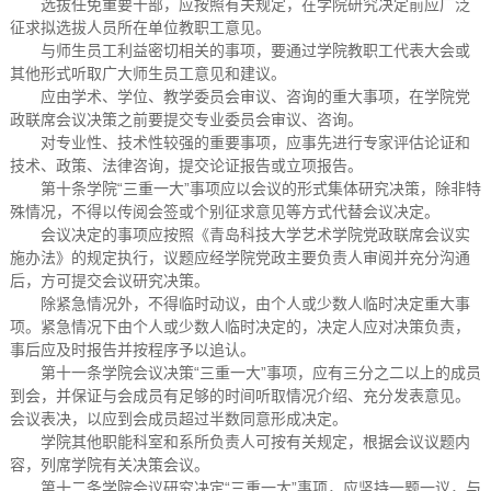
选拔任免重要干部，应按照有关规定，在学院研究决定前应广泛
征求拟选拔人员所在单位教职工意见。
与师生员工利益密切相关的事项，要通过学院教职工代表大会或
其他形式听取广大师生员工意见和建议。
应由学术、学位、教学委员会审议、咨询的重大事项，在学院党
政联席会议决策之前要提交专业委员会审议、咨询。
对专业性、技术性较强的重要事项，应事先进行专家评估论证和
技术、政策、法律咨询，提交论证报告或立项报告。
第十条学院“三重一大”事项应以会议的形式集体研究决策，除非特
殊情况，不得以传阅会签或个别征求意见等方式代替会议决定。
会议决定的事项应按照《青岛科技大学艺术学院党政联席会议实
施办法》的规定执行，议题应经学院党政主要负责人审阅并充分沟通
后，方可提交会议研究决策。
除紧急情况外，不得临时动议，由个人或少数人临时决定重大事
项。紧急情况下由个人或少数人临时决定的，决定人应对决策负责，
事后应及时报告并按程序予以追认。
第十一条学院会议决策“三重一大”事项，应有三分之二以上的成员
到会，并保证与会成员有足够的时间听取情况介绍、充分发表意见。
会议表决，以应到会成员超过半数同意形成决定。
学院其他职能科室和系所负责人可按有关规定，根据会议议题内
容，列席学院有关决策会议。
第十二条学院会议研究决定“三重一大”事项，应坚持一题一议，与