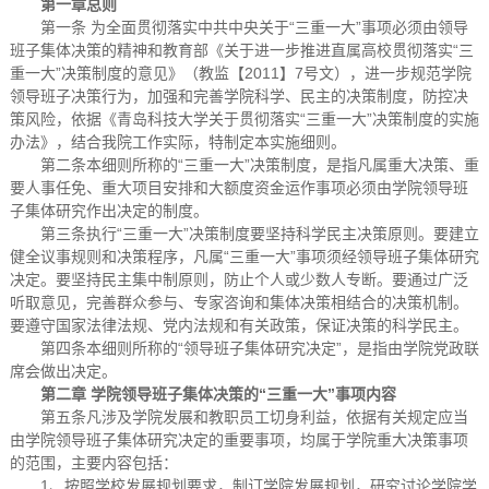
第一章总则
第一条 为全面贯彻落实中共中央关于“三重一大”事项必须由领导
班子集体决策的精神和教育部《关于进一步推进直属高校贯彻落实“三
重一大”决策制度的意见》（教监【2011】7号文），进一步规范学院
领导班子决策行为，加强和完善学院科学、民主的决策制度，防控决
策风险，依据《青岛科技大学关于贯彻落实“三重一大”决策制度的实施
办法》，结合我院工作实际，特制定本实施细则。
第二条本细则所称的“三重一大”决策制度，是指凡属重大决策、重
要人事任免、重大项目安排和大额度资金运作事项必须由学院领导班
子集体研究作出决定的制度。
第三条执行“三重一大”决策制度要坚持科学民主决策原则。要建立
健全议事规则和决策程序，凡属“三重一大”事项须经领导班子集体研究
决定。要坚持民主集中制原则，防止个人或少数人专断。要通过广泛
听取意见，完善群众参与、专家咨询和集体决策相结合的决策机制。
要遵守国家法律法规、党内法规和有关政策，保证决策的科学民主。
第四条本细则所称的“领导班子集体研究决定”，是指由学院党政联
席会做出决定。
第二章 学院领导班子集体决策的“三重一大”事项内容
第五条凡涉及学院发展和教职员工切身利益，依据有关规定应当
由学院领导班子集体研究决定的重要事项，均属于学院重大决策事项
的范围，主要内容包括：
1、按照学校发展规划要求，制订学院发展规划，研究讨论学院学