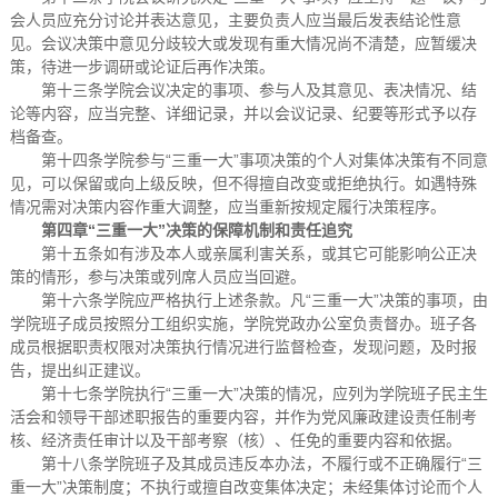
会人员应充分讨论并表达意见，主要负责人应当最后发表结论性意
见。会议决策中意见分歧较大或发现有重大情况尚不清楚，应暂缓决
策，待进一步调研或论证后再作决策。
第十三条学院会议决定的事项、参与人及其意见、表决情况、结
论等内容，应当完整、详细记录，并以会议记录、纪要等形式予以存
档备查。
第十四条学院参与“三重一大”事项决策的个人对集体决策有不同意
见，可以保留或向上级反映，但不得擅自改变或拒绝执行。如遇特殊
情况需对决策内容作重大调整，应当重新按规定履行决策程序。
第四章“三重一大”决策的保障机制和责任追究
第十五条如有涉及本人或亲属利害关系，或其它可能影响公正决
策的情形，参与决策或列席人员应当回避。
第十六条学院应严格执行上述条款。凡“三重一大”决策的事项，由
学院班子成员按照分工组织实施，学院党政办公室负责督办。班子各
成员根据职责权限对决策执行情况进行监督检查，发现问题，及时报
告，提出纠正建议。
第十七条学院执行“三重一大”决策的情况，应列为学院班子民主生
活会和领导干部述职报告的重要内容，并作为党风廉政建设责任制考
核、经济责任审计以及干部考察（核）、任免的重要内容和依据。
第十八条学院班子及其成员违反本办法，不履行或不正确履行“三
重一大”决策制度；不执行或擅自改变集体决定；未经集体讨论而个人