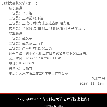
规划大赛获奖情况如下：
成长赛道：
一等奖：李丁煜
二等奖：王海诺 张泽涵
三等奖：王欣心 乔 策 米热班古丽·哈力克
优秀奖：李俊贤 吴 涵 贾正珣 彭欣瑜 刘诗宇 李英琪
就业赛道：
一等奖：赵文宇
二等奖：赵之源 王雨晴
三等奖：高海川 林 旻 吴正选
如有异议，请于公示期工作日内实名向以下途径反映。
公示时间：2025.11.19-2025.11.20
电话：88958983
联系人：聂楠竹
地点：艺术学院二楼204学生工作办公室
艺术学院
2025年11月19日
Copyright©2017 青岛科技大学 艺术学院 版权所有
电脑版
Pad版