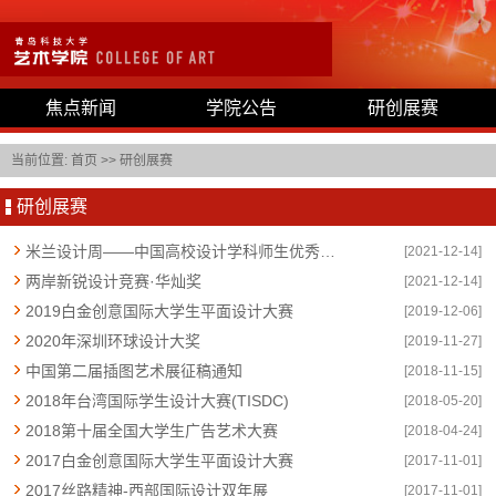
焦点新闻
学院公告
研创展赛
当前位置:
首页
>>
研创展赛
研创展赛
米兰设计周——中国高校设计学科师生优秀作品展
[2021-12-14]
两岸新锐设计竞赛·华灿奖
[2021-12-14]
2019白金创意国际大学生平面设计大赛
[2019-12-06]
2020年深圳环球设计大奖
[2019-11-27]
中国第二届插图艺术展征稿通知
[2018-11-15]
2018年台湾国际学生设计大赛(TISDC)
[2018-05-20]
2018第十届全国大学生广告艺术大赛
[2018-04-24]
2017白金创意国际大学生平面设计大赛
[2017-11-01]
2017丝路精神-西部国际设计双年展
[2017-11-01]