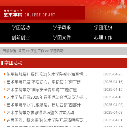
学团活动
学子风采
学团组织
创新创业
学团文件
心理工作
当前位置:
首页
>>
学生工作
>>
学团活动
学团活动
传承抗战精神系列活动|艺术学院举办海军博物馆志愿者马甲设计活动
[2025-04-23]
艺术学院开展“不忘初心，牢记使命”海军建军节志愿服务活动
[2025-04-16]
艺术学院举办“国家安全青年说”主题讲座
[2025-04-15]
艺术学院开展2025年春季运动会运动员选拔活动
[2025-04-10]
艺术学院举办“扎根基层，建功西部”西部计划宣讲会
[2025-04-03]
艺术学院举办求思得论坛暨艺讲堂活动
[2025-04-03]
追思英烈，薪火相传|艺术学院开展清明祭英烈活动
[2025-04-01]