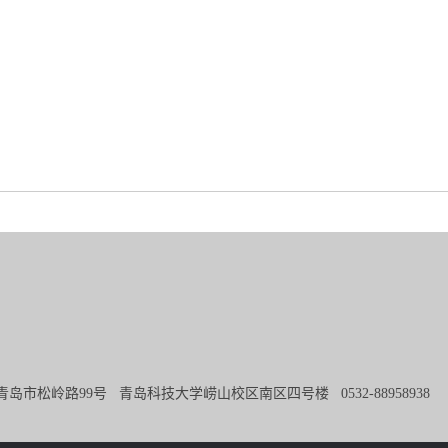
青岛市松岭路99号 青岛科技大学崂山校区南区四号楼 0532-8895893