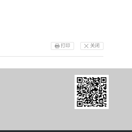
打印
关闭
8