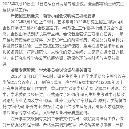
2025年3月10日至11日连续召开两场专题会议，全面部署硕士研究生
复试录取工作。
严把招生质量关：领导小组会议明确三项硬要求
2025年3月10日上午9时，艺术学院2025年研究生招生领导小组
会议在学院二楼213会议室召开。学院招生工作领导小组成员全体出
席，会议由学院副院长禹青主持。会议着重强调三项核心任务：一是
严格履行资格审查程序，对复试考生的前置学历、初试总分及单科分
数进行双重核验；二是高标准落实流程保障，重点推进复试场地布置
和设备调试，打造规范化、人性化的复试空间；三是建立进度督办机
制，由研究生教学办公室统筹协调，确保各环节按时间节点高效推
进。
凝聚专家智慧：学术委员会讨论调剂相关事项
2025年3月11日下午1时，研究生招生工作学术委员会专项会议在
学院213会议室召开。副院长禹青与各学科专家共同学习2025年硕士
研究生复试录取工作文件，重点围绕“调剂学科范围”议题展开讨论。会
中，学术委员会经研讨，正式通过了2025年研究生招生考试中可接收
调剂的专业范围及学科代码。此外，为落实"宁缺毋滥"原则，学院将依
托“学科代码-培养方案”数据库动态评估考生适配度，确保人才选拔既
响应国家跨学科政策，又坚守专业培养质量底线。
院长李宏文根据有关招生录取文件指出：做好复试准备工作，做
到严格强化过程管理、严格落实调剂政策、严格落实录取审核、严格