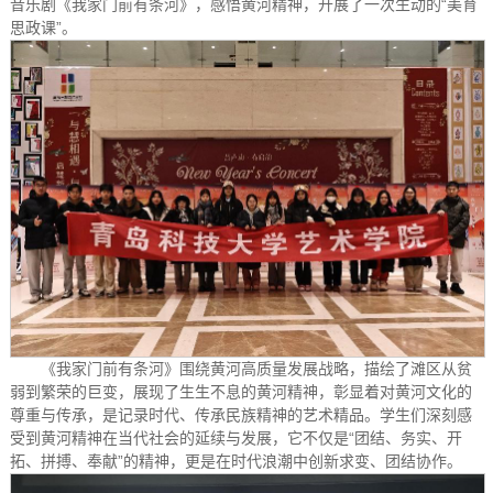
音乐剧《我家门前有条河》，感悟黄河精神，开展了一次生动的“美育
思政课”。
《我家门前有条河》围绕黄河高质量发展战略，描绘了滩区从贫
弱到繁荣的巨变，展现了生生不息的黄河精神，彰显着对黄河文化的
尊重与传承，是记录时代、传承民族精神的艺术精品。学生们深刻感
受到黄河精神在当代社会的延续与发展，它不仅是“团结、务实、开
拓、拼搏、奉献”的精神，更是在时代浪潮中创新求变、团结协作。