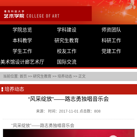
学院总览
学科建设
师资团队
本科教学
研究生教育
科研工作
学生工作
校友工作
党建工作
美术馆设计廊艺术厅
国际交流
当前位置:
首页
>>
研究生教育
>>
培养动态
>> 正文
培养动态
“风采绽放”——路志勇独唱音乐会
来源： 时间：2017-11-01 点击数：
808
“风采绽放”——路志勇独唱音乐会