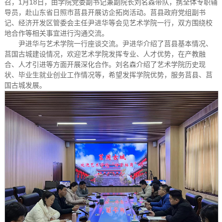
召，1月18日，由学院党委副书记兼副院长刘名森带队，携全体专职辅
导员，赴山东省日照市莒县开展访企拓岗活动。莒县政府党组副书
记、经济开发区管委会主任尹进华等会见艺术学院一行，双方围绕校
地合作等相关事宜进行沟通交流。
尹进华与艺术学院一行座谈交流。尹进华介绍了莒县基本情况、
莒国古城建设情况，欢迎艺术学院发挥专业、人才优势，在产教融
合、人才引进等方面开展深化合作。刘名森介绍了艺术学院历史现
状、毕业生就业创业工作情况等，希望发挥学院优势，服务莒县、莒
国古城发展。