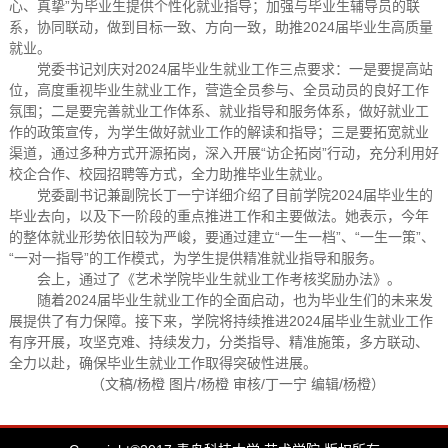
心、真挚”为毕业生提供个性化就业指导；加强与毕业生辅导员的联
系，协同联动，做到目标一致、方向一致，助推2024届毕业生高质量
就业。
党委书记刘庆对2024届毕业生就业工作三点要求：一是要提高站
位，高度重视毕业生就业工作，营造全员参与、全员动员的良好工作
氛围；二是要完善就业工作体系、就业指导和服务体系，做好就业工
作的政策宣传，为学生做好就业工作的解读和指导；三是要拓宽就业
渠道，通过多种方式开源拓岗，深入开展“访企拓岗”行动，充分利用好
校企合作、校园招聘等方式，全力助推毕业生就业。
党委副书记兼副院长丁一宁详细介绍了目前学院2024届毕业生的
毕业去向，以及下一阶段的重点推进工作和主要做法。她表示，今年
的整体就业形势依旧较为严峻，要通过建立“一生一档”、“一生一策”、
“一对一指导”的工作模式，为学生提供精准就业指导和服务。
会上，通过了《艺术学院毕业生就业工作考核奖励办法》。
随着2024届毕业生就业工作的全面启动，也为毕业生们的未来发
展提供了有力保障。接下来，学院将持续推进2024届毕业生就业工作
有序开展，攻坚克难、持续发力，分类指导、精准施策，多方联动、
全力以赴，确保毕业生就业工作取得突破性进展。
（文稿/杨橙 图片/杨橙 审核/丁一宁 编辑/杨橙）