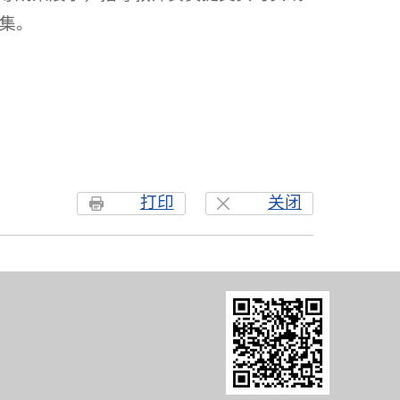
集。
打印
关闭