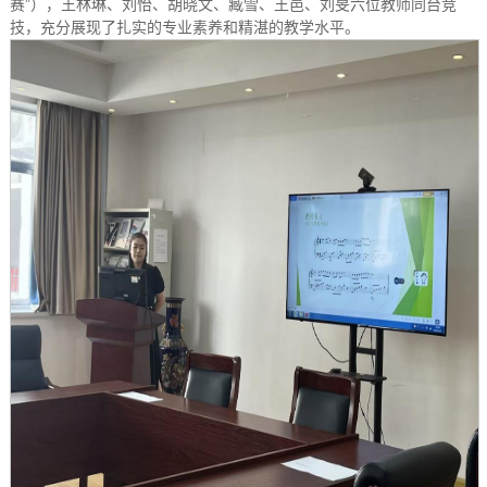
赛”），王林琳、刘怡、胡晓文、臧雪、王邑、刘旻六位教师同台竞
技，充分展现了扎实的专业素养和精湛的教学水平。