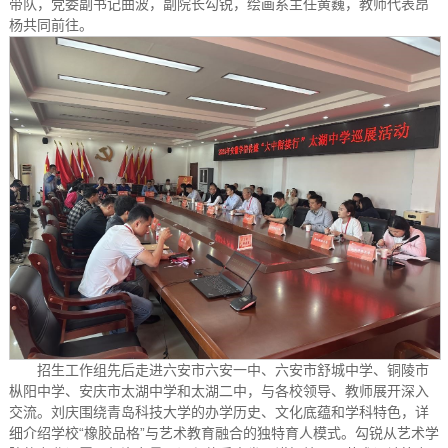
带队，党委副书记曲波，副院长勾锐，绘画系主任黄巍，教师代表昂
杨共同前往。
招生工作组先后走进六安市六安一中、六安市舒城中学、铜陵市
枞阳中学、安庆市太湖中学和太湖二中，与各校领导、教师展开深入
交流。刘庆围绕青岛科技大学的办学历史、文化底蕴和学科特色，详
细介绍学校“橡胶品格”与艺术教育融合的独特育人模式。勾锐从艺术学