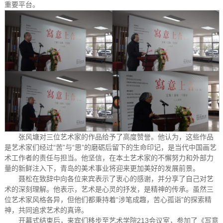
重要平台。
张风塘对三位艺术家的作品给予了高度赞誉。他认为，这些作品
是艺术家们经过“苦”与“思”的磨砺后留下的生命印记，是当代中国画艺
术工作者的责任与担当。他坚信，在本土艺术家的不懈努力和外部力
量的新鲜注入下，青岛的美术事业将迎来更加美好的发展前景。
聂松在致辞中向各位来宾表示了衷心的感谢，并分享了自己对艺
术的深刻理解。他表示，艺术是心灵的抒发，是精神的传承。虽然三
位艺术家风格各异，但他们都秉持着“涉笔成趣，苦心孤诣”的探索精
神，共同追求艺术的真谛。
开幕式结束后，来宾们移步至艺术学院213会议室，参加了《写意