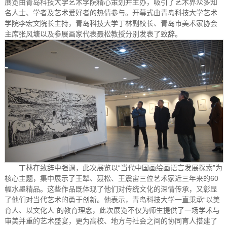
展览由青岛科技大学艺术学院精心策划并主办，吸引了艺术界众多知
名人士、学者及艺术爱好者的热情参与。开幕式由青岛科技大学艺术
学院李宏文院长主持，青岛科技大学丁林副校长、青岛市美术家协会
主席张风塘以及参展画家代表聂松教授分别发表了致辞。
丁林在致辞中强调，此次展览以“当代中国画绘画语言发展探索”为
核心主题，集中展示了王犁、聂松、王震宙三位艺术家近三年来的60
幅水墨精品。这些作品既体现了他们对传统文化的深情传承，又彰显
了他们对当代艺术的勇于创新。他表示，青岛科技大学一直秉承“以美
育人、以文化人”的教育理念，此次展览不仅为师生提供了一场学术与
审美并重的艺术盛宴，更为高校、地方与社会之间的协同育人搭建了