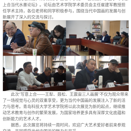
上合当代水墨论坛》。论坛由艺术学院学术委员会主任崔建军教授担
任学术主持，各位老师和同学积极参与，围绕当代中国画的发展与创
新展开了深入的交流与探讨。
此次“写意上合——王犁、聂松、王震宙三人画展”不仅为观众带来
了一场视觉与心灵的双重享受，更为当代中国画的发展注入了新的活
力与思考。青岛科技大学艺术学院将以此次展览为新的起点，继续推
动艺术教育与创作的繁荣发展，为国家培养更多具有深厚文化底蕴和
创新能力的艺术人才。
据悉，此次展览将持续一周时间，欢迎广大艺术爱好者前来参观
交流，共同感受当代中国画的魅力与风采。