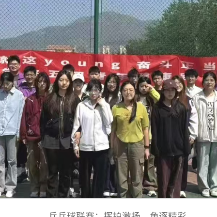
乒乓球联赛：挥拍激扬，角逐精彩