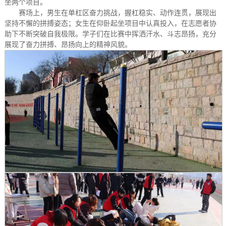
坐两个项目。
赛场上，男生在单杠区奋力挑战，握杠稳实、动作连贯，展现出
坚持不懈的拼搏姿态；女生在仰卧起坐项目中认真投入，在志愿者协
助下不断突破自我极限。学子们在比赛中挥洒汗水、斗志昂扬，充分
展现了奋力拼搏、昂扬向上的精神风貌。