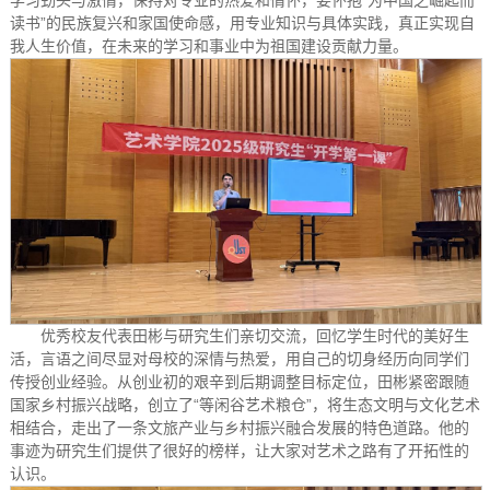
读书”的民族复兴和家国使命感，用专业知识与具体实践，真正实现自
我人生价值，在未来的学习和事业中为祖国建设贡献力量。
优秀校友代表田彬与研究生们亲切交流，回忆学生时代的美好生
活，言语之间尽显对母校的深情与热爱，用自己的切身经历向同学们
传授创业经验。从创业初的艰辛到后期调整目标定位，田彬紧密跟随
国家乡村振兴战略，创立了“等闲谷艺术粮仓”，将生态文明与文化艺术
相结合，走出了一条文旅产业与乡村振兴融合发展的特色道路。他的
事迹为研究生们提供了很好的榜样，让大家对艺术之路有了开拓性的
认识。