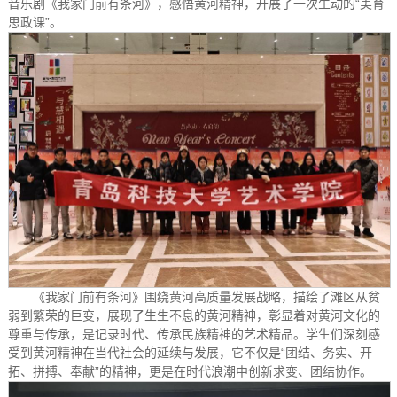
音乐剧《我家门前有条河》，感悟黄河精神，开展了一次生动的“美育
思政课”。
《我家门前有条河》围绕黄河高质量发展战略，描绘了滩区从贫
弱到繁荣的巨变，展现了生生不息的黄河精神，彰显着对黄河文化的
尊重与传承，是记录时代、传承民族精神的艺术精品。学生们深刻感
受到黄河精神在当代社会的延续与发展，它不仅是“团结、务实、开
拓、拼搏、奉献”的精神，更是在时代浪潮中创新求变、团结协作。