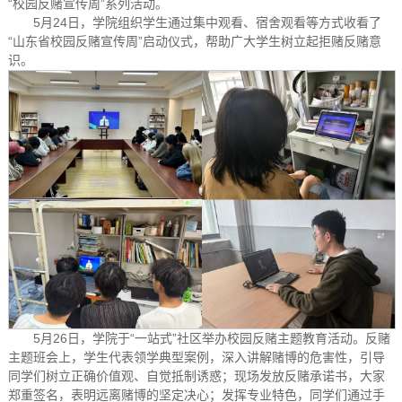
“校园反赌宣传周”系列活动。
5月24日，学院组织学生通过集中观看、宿舍观看等方式收看了
“山东省校园反赌宣传周”启动仪式，帮助广大学生树立起拒赌反赌意
识。
5月26日，学院于“一站式”社区举办校园反赌主题教育活动。反赌
主题班会上，学生代表领学典型案例，深入讲解赌博的危害性，引导
同学们树立正确价值观、自觉抵制诱惑；现场发放反赌承诺书，大家
郑重签名，表明远离赌博的坚定决心；发挥专业特色，同学们通过手