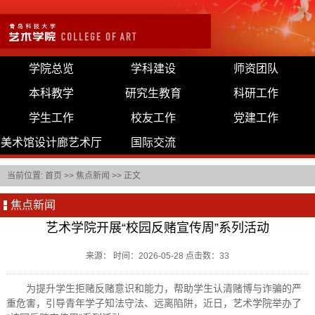
学院总览
学科建设
师资团队
本科教学
研究生教育
科研工作
学生工作
校友工作
党建工作
美术馆设计廊艺术厅
国际交流
当前位置:
首页
>>
焦点新闻
>> 正文
焦点新闻
艺术学院开展“校园反赌宣传周”系列活动
来源： 时间：2026-05-28 点击数：
33
为提升学生拒赌反赌意识和能力，帮助学生认清赌博与诈骗的严
重危害，引导青年学子知法守法、远离陷阱，近日，艺术学院举办了