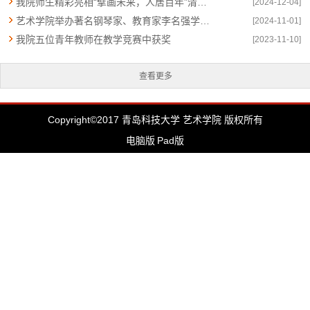
我院师生精彩亮相“擘画未来，人居百年”清华艺科·人居大讲坛
[2024-12-04]
艺术学院举办著名钢琴家、教育家李名强学术讲座
[2024-11-01]
我院五位青年教师在教学竞赛中获奖
[2023-11-10]
查看更多
Copyright©2017 青岛科技大学 艺术学院 版权所有
电脑版
Pad版