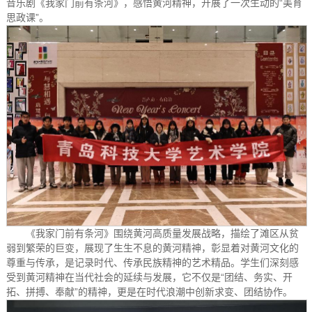
音乐剧《我家门前有条河》，感悟黄河精神，开展了一次生动的“美育
思政课”。
《我家门前有条河》围绕黄河高质量发展战略，描绘了滩区从贫
弱到繁荣的巨变，展现了生生不息的黄河精神，彰显着对黄河文化的
尊重与传承，是记录时代、传承民族精神的艺术精品。学生们深刻感
受到黄河精神在当代社会的延续与发展，它不仅是“团结、务实、开
拓、拼搏、奉献”的精神，更是在时代浪潮中创新求变、团结协作。