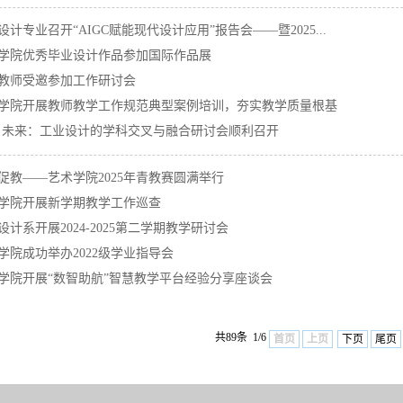
设计专业召开“AIGC赋能现代设计应用”报告会——暨2025...
学院优秀毕业设计作品参加国际作品展
教师受邀参加工作研讨会
学院开展教师教学工作规范典型案例培训，夯实教学质量根基
·未来：工业设计的学科交叉与融合研讨会顺利召开
促教——艺术学院2025年青教赛圆满举行
学院开展新学期教学工作巡查
设计系开展2024-2025第二学期教学研讨会
学院成功举办2022级学业指导会
学院开展“数智助航”智慧教学平台经验分享座谈会
共89条 1/6
首页
上页
下页
尾页