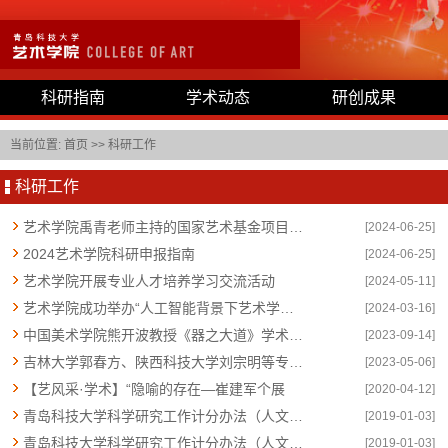
科研指南
学术动态
研创成果
当前位置:
首页
>>
科研工作
科研工作
艺术学院禹青老师主持的国家艺术基金项目“画笔为枪 民族救亡——弘扬抗战精神主题连环画展”开幕仪式成功举行
[2024-06-25]
2024艺术学院科研申报指南
[2024-06-25]
艺术学院开展专业人才培养学习交流活动
[2024-05-11]
艺术学院成功举办“人工智能背景下艺术学科建设及人才培养”专家论坛系列活动
[2024-03-16]
中国美术学院熊开波教授《器之大道》学术讲座成功举办
[2023-09-14]
吉林大学郭春方、陕西科技大学刘宗明等专家莅临学院指导工作
[2023-05-06]
【艺风采·学术】“隐喻的存在—崔建军个展
[2020-04-12]
青岛科技大学科学研究工作计分办法（人文社科类 2018～2020聘期 ）
[2019-01-03]
青岛科技大学科学研究工作计分办法（人文社科类 2018～2020聘期 ）
[2019-01-03]