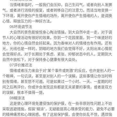
当情绪来临时，一般我们会压抑，自己生闷气，或者向别人发脾
气，或者进行消极的报复，或者转移自己的注意力。而适当地变换一
下环境，离开使你产生情绪的场所，离开使你产生情绪的人，是调换
心情、释放压力的一种好方法。
06环境调节法
大自然的景色能愉悦身心陶冶情操。到大自然中走一走，对于调
节人的心理活动有很好的效果。你到一个花园里面，到一个味道好的
地方，你的心情自然会好起来。因为香味对人的情绪也有作用。还有
光，光线也是一样的，阴暗的地方我们会觉得不好，太阳出来心情就
会觉得好点。对于长期处于焦虑、紧张、抑郁状态中的人，定期到大
自然中放松下，对于保持身心健康有很大益处。
07评价推迟法
情绪或者压力来自于对“某个事件或刺激”的反应，也许是别人的一
个眼神，一句讥讽，甚至是对别人的一个误解。这些事情让你当时特
别有情绪，甚至怒不可遏。可是如果过一个小时、一天、一星期的时
间之后再评价，你或许会发现这些都是无关紧要的事情，或者是双方
的误解，根本不值得一提。
08糊涂法
这是使心理环境免遭侵蚀的保护膜，在一些非原则性问题上不妨
采取逃避措施，假装“糊涂”，无疑能提高心理承受的能力，避免不必要
的精神痛苦和心理困惑。有了这层保护膜，会使你处乱不惊，遇烦恼