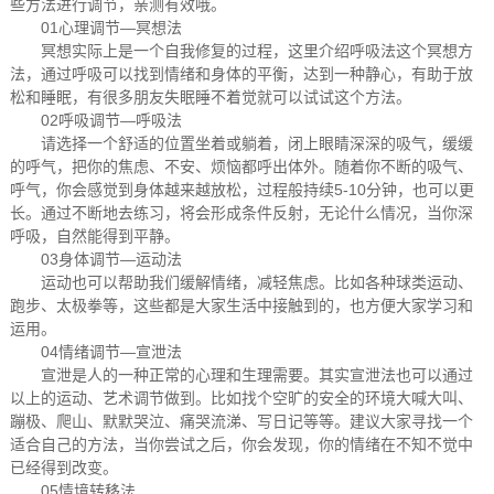
些方法进行调节，亲测有效哦。
01心理调节—冥想法
冥想实际上是一个自我修复的过程，这里介绍呼吸法这个冥想方
法，通过呼吸可以找到情绪和身体的平衡，达到一种静心，有助于放
松和睡眠，有很多朋友失眠睡不着觉就可以试试这个方法。
02呼吸调节—呼吸法
请选择一个舒适的位置坐着或躺着，闭上眼睛深深的吸气，缓缓
的呼气，把你的焦虑、不安、烦恼都呼出体外。随着你不断的吸气、
呼气，你会感觉到身体越来越放松，过程般持续5-10分钟，也可以更
长。通过不断地去练习，将会形成条件反射，无论什么情况，当你深
呼吸，自然能得到平静。
03身体调节—运动法
运动也可以帮助我们缓解情绪，减轻焦虑。比如各种球类运动、
跑步、太极拳等，这些都是大家生活中接触到的，也方便大家学习和
运用。
04情绪调节—宣泄法
宣泄是人的一种正常的心理和生理需要。其实宣泄法也可以通过
以上的运动、艺术调节做到。比如找个空旷的安全的环境大喊大叫、
蹦极、爬山、默默哭泣、痛哭流涕、写日记等等。建议大家寻找一个
适合自己的方法，当你尝试之后，你会发现，你的情绪在不知不觉中
已经得到改变。
05情境转移法