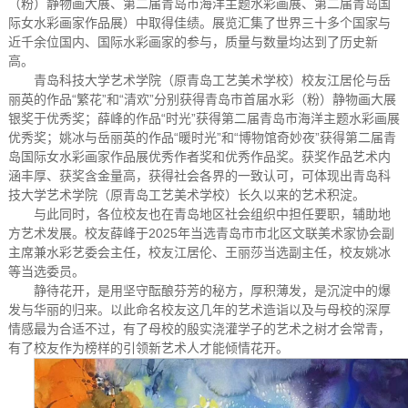
（粉）静物画大展、第二届青岛市海洋主题水彩画展、第二届青岛国
际女水彩画家作品展）中取得佳绩。展览汇集了世界三十多个国家与
近千余位国内、国际水彩画家的参与，质量与数量均达到了历史新
高。
青岛科技大学艺术学院（原青岛工艺美术学校）校友江居伦与岳
丽英的作品“繁花”和“清欢”分别获得青岛市首届水彩（粉）静物画大展
银奖于优秀奖；薛峰的作品“时光”获得第二届青岛市海洋主题水彩画展
优秀奖；姚冰与岳丽英的作品“暖时光”和“博物馆奇妙夜”获得第二届青
岛国际女水彩画家作品展优秀作者奖和优秀作品奖。获奖作品艺术内
涵丰厚、获奖含金量高，获得社会各界的一致认可，可体现出青岛科
技大学艺术学院（原青岛工艺美术学校）长久以来的艺术积淀。
与此同时，各位校友也在青岛地区社会组织中担任要职，辅助地
方艺术发展。校友薛峰于2025年当选青岛市市北区文联美术家协会副
主席兼水彩艺委会主任，校友江居伦、王丽莎当选副主任，校友姚冰
等当选委员。
静待花开，是用坚守酝酿芬芳的秘方，厚积薄发，是沉淀中的爆
发与华丽的归来。以此命名校友这几年的艺术造诣以及与母校的深厚
情感最为合适不过，有了母校的殷实浇灌学子的艺术之树才会常青，
有了校友作为榜样的引领新艺术人才能倾情花开。