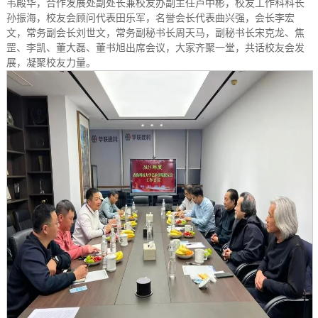
韦殿华，合作发展处副处长兼校友办副主任卢中彬，校友工作科科长
孙振海，校友会顾问代表田乐军，名誉会长代表曲兴强，会长李宏
文，常务副会长刘世文，常务副秘书长周天马，副秘书长宋克龙、焦
罡、李凯、董大磊、董书旭出席会议，大家齐聚一堂，共话校友会发
展，凝聚校友力量。