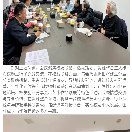
针对上述问题，会议聚焦校友联络、活动策划、资源整合三大核
心议题进行了充分交流。在校友联络方面，与会代表提出将建立分层
分类联络机制，重点关注年轻校友、异地校友群体，通过校友社群运
营、个性化问候等方式增强归属感；在活动策划上，计划推出行业专
题论坛、校友创业分享会、艺术作品联展等特色活动，兼顾情感交流
与专业价值；在资源整合领域，将进一步梳理校友企业资源、行业资
源与学院教学科研需求，搭建供需对接平台，实现校友个人发展、企
业成长与学院建设的多方共赢。