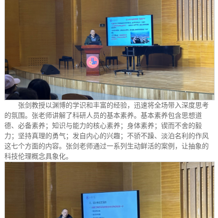
张剑教授以渊博的学识和丰富的经验，迅速将全场带入深度思考
的氛围。张老师讲解了科研人员的基本素养。基本素养包含思想道
德、必备素养；知识与能力的核心素养；身体素养；锲而不舍的毅
力；坚持真理的勇气；发自内心的兴趣；不骄不躁、淡泊名利的作风
这七个方面的内容。张剑老师通过一系列生动鲜活的案例，让抽象的
科技伦理概念具象化。