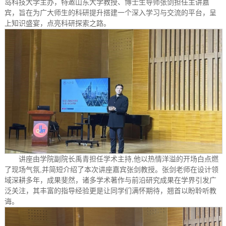
岛科技大学主办，特邀山东大学教授、博士生导师张剑担任主讲嘉
宾，旨在为广大师生的科研提升搭建一个深入学习与交流的平台，呈
上知识盛宴，点亮科研探索之路。
讲座由学院副院长禹青担任学术主持,他以热情洋溢的开场白点燃
了现场气氛,并简短介绍了本次讲座嘉宾张剑教授。张剑老师在设计领
域深耕多年，成果斐然，诸多学术著作与前沿研究成果在学界引发广
泛关注，其丰富的指导经验更是让同学们满怀期待，翘首以盼聆听教
诲。