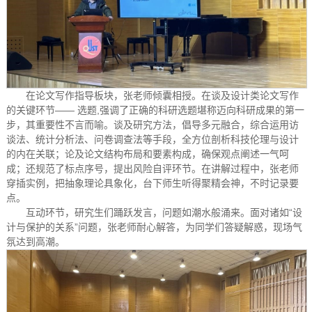
在论文写作指导板块，张老师倾囊相授。在谈及设计类论文写作
的关键环节—— 选题,强调了正确的科研选题堪称迈向科研成果的第一
步，其重要性不言而喻。谈及研究方法，倡导多元融合，综合运用访
谈法、统计分析法、问卷调查法等手段，全方位剖析科技伦理与设计
的内在关联；论及论文结构布局和要素构成，确保观点阐述一气呵
成；还规范了标点序号，提出风险自评环节。在讲解过程中，张老师
穿插实例，把抽象理论具象化，台下师生听得聚精会神，不时记录要
点。
互动环节，研究生们踊跃发言，问题如潮水般涌来。面对诸如“设
计与保护的关系”问题，张老师耐心解答，为同学们答疑解惑，现场气
氛达到高潮。