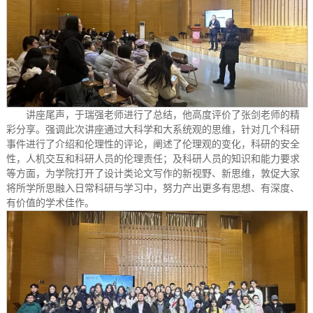
讲座尾声，于瑞强老师进行了总结，他高度评价了张剑老师的精
彩分享。强调此次讲座通过大科学和大系统观的思维，针对几个科研
事件进行了介绍和伦理性的评论，阐述了伦理观的变化，科研的安全
性，人机交互和科研人员的伦理责任；及科研人员的知识和能力要求
等方面，为学院打开了设计类论文写作的新视野、新思维，敦促大家
将所学所思融入日常科研与学习中，努力产出更多有思想、有深度、
有价值的学术佳作。