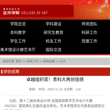
学院总览
学科建设
师资团队
本科教学
研究生教育
科研工作
学生工作
校友工作
党建工作
美术馆设计廊艺术厅
国际交流
当前位置:
首页
>>
科研工作
>>
研创成果
>> 正文
研创成果
卓越组织奖！青科大再创佳绩
来源： 时间：2024-11-21 点击数：
116
日前，第十二届未来设计师∙全国高校数字艺术设计大赛
（NCDA）颁奖典礼在重庆成功举办。艺术学院师生代表参加颁奖仪