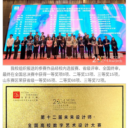
我校组织报送的参赛作品经校内选拔赛、省级评审、全国终审，
最终在全国总决赛中获得一等奖项8项、二等奖13项、三等奖15项，
山东赛区荣获省级一等奖65项、二等奖68项、三等奖72项。