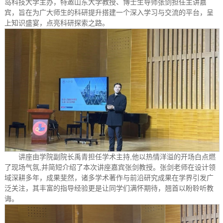
岛科技大学主办，特邀山东大学教授、博士生导师张剑担任主讲嘉
宾，旨在为广大师生的科研提升搭建一个深入学习与交流的平台，呈
上知识盛宴，点亮科研探索之路。
讲座由学院副院长禹青担任学术主持,他以热情洋溢的开场白点燃
了现场气氛,并简短介绍了本次讲座嘉宾张剑教授。张剑老师在设计领
域深耕多年，成果斐然，诸多学术著作与前沿研究成果在学界引发广
泛关注，其丰富的指导经验更是让同学们满怀期待，翘首以盼聆听教
诲。