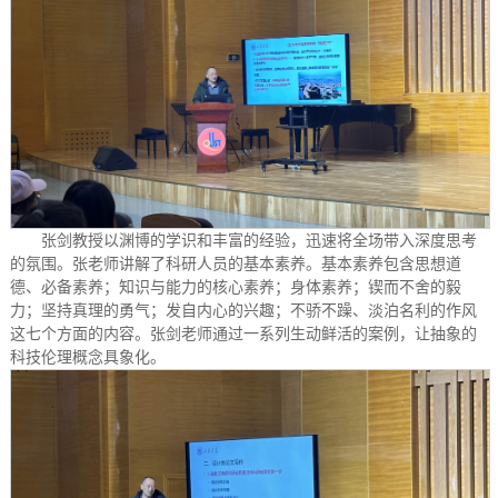
张剑教授以渊博的学识和丰富的经验，迅速将全场带入深度思考
的氛围。张老师讲解了科研人员的基本素养。基本素养包含思想道
德、必备素养；知识与能力的核心素养；身体素养；锲而不舍的毅
力；坚持真理的勇气；发自内心的兴趣；不骄不躁、淡泊名利的作风
这七个方面的内容。张剑老师通过一系列生动鲜活的案例，让抽象的
科技伦理概念具象化。