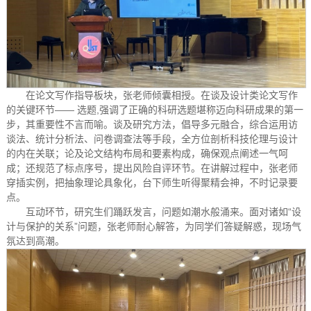
在论文写作指导板块，张老师倾囊相授。在谈及设计类论文写作
的关键环节—— 选题,强调了正确的科研选题堪称迈向科研成果的第一
步，其重要性不言而喻。谈及研究方法，倡导多元融合，综合运用访
谈法、统计分析法、问卷调查法等手段，全方位剖析科技伦理与设计
的内在关联；论及论文结构布局和要素构成，确保观点阐述一气呵
成；还规范了标点序号，提出风险自评环节。在讲解过程中，张老师
穿插实例，把抽象理论具象化，台下师生听得聚精会神，不时记录要
点。
互动环节，研究生们踊跃发言，问题如潮水般涌来。面对诸如“设
计与保护的关系”问题，张老师耐心解答，为同学们答疑解惑，现场气
氛达到高潮。