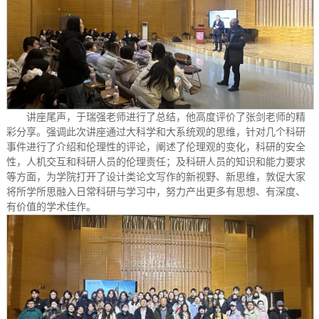
讲座尾声，于瑞强老师进行了总结，他高度评价了张剑老师的精
彩分享。强调此次讲座通过大科学和大系统观的思维，针对几个科研
事件进行了介绍和伦理性的评论，阐述了伦理观的变化，科研的安全
性，人机交互和科研人员的伦理责任；及科研人员的知识和能力要求
等方面，为学院打开了设计类论文写作的新视野、新思维，敦促大家
将所学所思融入日常科研与学习中，努力产出更多有思想、有深度、
有价值的学术佳作。