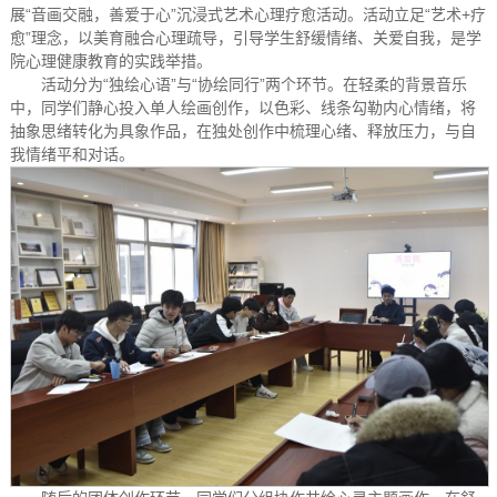
展“音画交融，善爱于心”沉浸式艺术心理疗愈活动。活动立足“艺术+疗
愈”理念，以美育融合心理疏导，引导学生舒缓情绪、关爱自我，是学
院心理健康教育的实践举措。
活动分为“独绘心语”与“协绘同行”两个环节。在轻柔的背景音乐
中，同学们静心投入单人绘画创作，以色彩、线条勾勒内心情绪，将
抽象思绪转化为具象作品，在独处创作中梳理心绪、释放压力，与自
我情绪平和对话。