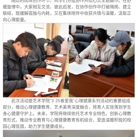
随后的团体创作环节，同学们分组协作共绘心灵主题画作。在舒
缓旋律中，大家相互交流、彼此启发，在协作创作中打破隔阂、建立
联结，既缓解孤独与内耗，又在集体陪伴中收获共情与温暖，汲取正
向心理能量。
此次活动是艺术学院“3·25善爱我”心理健康系列活动的重要组成
部分，推动心理健康教育、艺术美育深度融合，将育人实效落到学生
身心健康守护上。未来，学院将继续依托艺术专业特色，创新心理教
育形式，推动专业教育与心理健康教育有机结合，营造温暖积极的校
园心理氛围，助力学生健康成长。