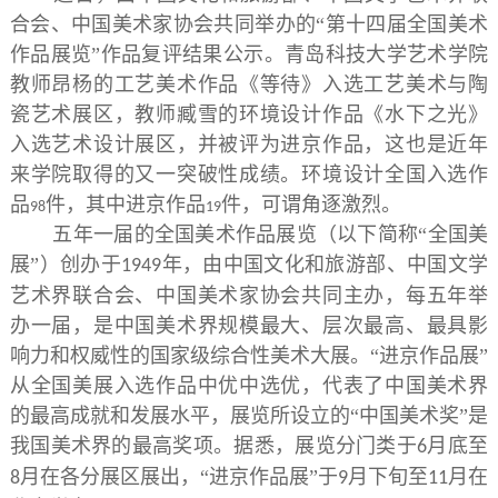
合会、中国美术家协会共同举办的“第十四届全国美术
作品展览”作品复评结果公示。青岛科技大学艺术学院
教师昂杨的工艺美术作品《等待》入选工艺美术与陶
瓷艺术展区，教师臧雪的环境设计作品《水下之光》
入选艺术设计展区，并被评为进京作品，这也是近年
来学院取得的又一突破性成绩。环境设计全国入选作
品
件，其中进京作品
件，可谓角逐激烈。
98
19
五年一届的全国美术作品展览（以下简称“全国美
展”）创办于
年，由中国文化和旅游部、中国文学
1949
艺术界联合会、中国美术家协会共同主办，每五年举
办一届，是中国美术界规模最大、层次最高、最具影
响力和权威性的国家级综合性美术大展。“进京作品展”
从全国美展入选作品中优中选优，代表了中国美术界
的最高成就和发展水平，展览所设立的“中国美术奖”是
我国美术界的最高奖项。据悉，展览分门类于
月底至
6
月在各分展区展出，“进京作品展”于
月下旬至
月在
8
9
11