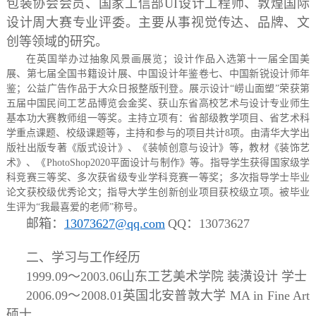
包装协会会员、国家工信部
UI设计工程师、敦煌国际
设计周大赛专业评委。主要从事视觉传达、品牌、文
创等领域的研究。
在英国举办过抽象风景画展览；设计作品入选第十一届全国美
展、第七届全国书籍设计展、中国设计年鉴卷七、中国新锐设计师年
鉴；
公益广告作品于大众日报整版刊登
。展示设计“崂山面塑”荣获第
五届中国民间工艺品博览会金奖、获山东省高校艺术与设计专业师生
基本功大赛教师组一等奖。主持立项有：省部级教学项目、省艺术科
学重点课题、校级课题等，主持和参与的项目共计8项。由清华大学出
版社出版专著《版式设计》、《装帧创意与设计》等，教材《装饰艺
术》、《PhotoShop2020平面设计与制作》等。指导学生获得国家级学
科竞赛三等奖、多次获省级专业学科竞赛一等奖；多次指导学士毕业
论文获校级优秀论文；指导大学生创新创业项目获校级立项。
被毕业
生评为“我最喜爱的老师”称号。
邮箱：
13073627@qq.com
QQ：13073627
二、学习与工作经历
1999.09
～
2003.06
山东工艺美术学院
装潢设计
学士
2006.09
～
2008.01
英国北安普敦大学
MA in Fine Art
硕士