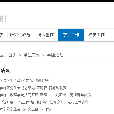
学
研究生教育
研究创作
学生工作
校友工作
置：
首页
学生工作
学团活动
>
>
团活动
学院学生会举办“艺”动飞盘联赛
学院研究生会成功举办“研羽杯”羽毛球联赛
学院、数理学院共同开展“赓续一二·九薪火，勇担青年使命...
学院开展“青马工程”培训班 筑牢信仰之基，点亮艺术青年...
术学院学生会（研究生会）章程》