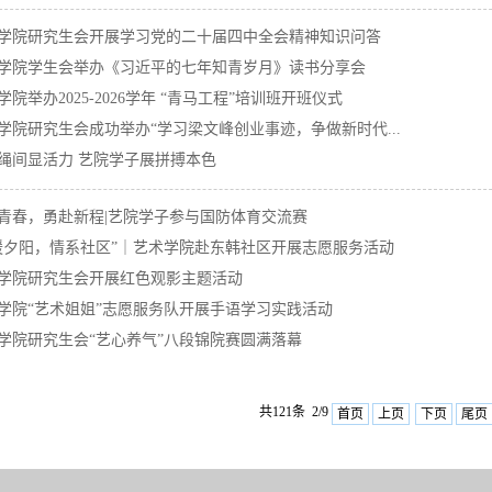
学院研究生会开展学习党的二十届四中全会精神知识问答
学院学生会举办《习近平的七年知青岁月》读书分享会
学院举办2025-2026学年 “青马工程”培训班开班仪式
学院研究生会成功举办“学习梁文峰创业事迹，争做新时代...
绳间显活力 艺院学子展拼搏本色
青春，勇赴新程|艺院学子参与国防体育交流赛
暖夕阳，情系社区”｜艺术学院赴东韩社区开展志愿服务活动
学院研究生会开展红色观影主题活动
学院“艺术姐姐”志愿服务队开展手语学习实践活动
学院研究生会“艺心养气”八段锦院赛圆满落幕
共121条 2/9
首页
上页
下页
尾页