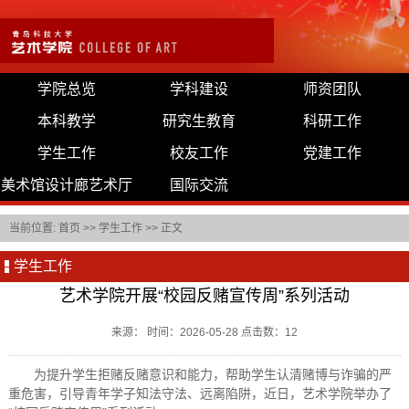
学院总览
学科建设
师资团队
本科教学
研究生教育
科研工作
学生工作
校友工作
党建工作
美术馆设计廊艺术厅
国际交流
当前位置:
首页
>>
学生工作
>> 正文
学生工作
艺术学院开展“校园反赌宣传周”系列活动
来源： 时间：2026-05-28 点击数：
12
为提升学生拒赌反赌意识和能力，帮助学生认清赌博与诈骗的严
重危害，引导青年学子知法守法、远离陷阱，近日，艺术学院举办了