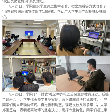
“校园反赌宣传周”系列活动。
5月24日，学院组织学生通过集中观看、宿舍观看等方式收看了
“山东省校园反赌宣传周”启动仪式，帮助广大学生树立起拒赌反赌意
识。
5月26日，学院于“一站式”社区举办校园反赌主题教育活动。反赌
主题班会上，学生代表领学典型案例，深入讲解赌博的危害性，引导
同学们树立正确价值观、自觉抵制诱惑；现场发放反赌承诺书，大家
郑重签名，表明远离赌博的坚定决心；发挥专业特色，同学们通过手