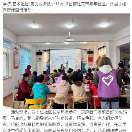
学院“艺术姐姐”志愿服务队于11月17日前往东韩老年社区，开展手绘
喜蛋传温情活动。
活动现场，四十位社区长辈热情参与，志愿者们提前备好30枚鸡
蛋与马克笔，耐心指导老人们勾勒线条、填充色彩。老人们发挥创
意，绘制出各具特色的喜蛋图案，或童趣盎然，或寓意吉祥，在动手
实践中感受艺术乐趣。志愿者与长辈们亲切互动，让艺术创作成为陪