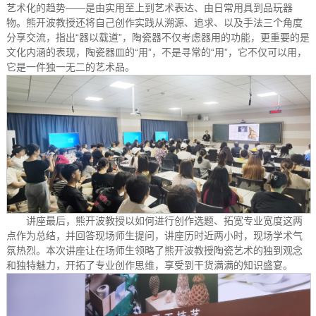
艺术化的趋势——是由实用至上到艺术表达、由日常用具到品玩器
物。熊开波教授还将自己创作实践从溯源、追求、以及手法三个角度
分享交流，指出“器以载道”，陶瓷器不仅考虑器用的功能，更重要的是
文化内涵的表现，陶瓷器皿的“用”，不是寻常的“用”，它不仅可以用，
它是一件独一无二的艺术品。
讲座最后，熊开波教授以如何进行创作选题、拓宽专业宽度这两
点作为总结，并回答现场师生提问，讲座历时近两小时，现场学术气
氛热烈。本次讲座让在场师生领略了熊开波教授陶瓷艺术的独到观念
和独特魅力，开拓了专业创作思维，享受到干货满满的知识盛宴。