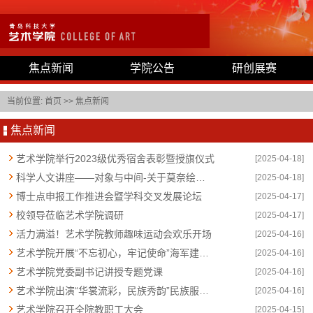
焦点新闻
学院公告
研创展赛
当前位置:
首页
>>
焦点新闻
焦点新闻
艺术学院举行2023级优秀宿舍表彰暨授旗仪式
[2025-04-18]
科学人文讲座——对象与中间-关于莫奈绘画世界
[2025-04-18]
博士点申报工作推进会暨学科交叉发展论坛
[2025-04-17]
校领导莅临艺术学院调研
[2025-04-17]
活力满溢！艺术学院教师趣味运动会欢乐开场
[2025-04-16]
艺术学院开展“不忘初心，牢记使命”海军建军节志愿服务活动
[2025-04-16]
艺术学院党委副书记讲授专题党课
[2025-04-16]
艺术学院出演“华裳流彩，民族秀韵”民族服饰秀
[2025-04-16]
艺术学院召开全院教职工大会
[2025-04-15]